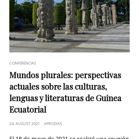
CAT
CONFERENCIAS
LINKS
Mundos plurales: perspectivas
actuales sobre las culturas,
lenguas y literaturas de Guinea
Ecuatorial
POSTED
24. AUGUST 2021
AFRODIAS
ON
El 18 de mayo de 2021 se realizó una reunión