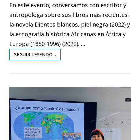
En este evento, conversamos con escritor y
antrópologa sobre sus libros más recientes:
la novela Dientes blancos, piel negra (2022) y
la etnografía histórica Africanas en África y
Europa (1850-1996) (2022). …
GUINEOECUATORIANAS
SEGUIR LEYENDO…
A
PRINCIPIOS
DEL
SIGLO
XX
EN
ESPAÑA
–
CONVERSACIÓN
CON
YOLANDA
AIXELÀ-
CABRÉ