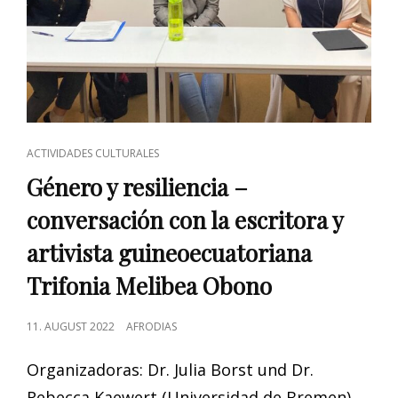
CAT
ACTIVIDADES CULTURALES
LINKS
Género y resiliencia –
conversación con la escritora y
artivista guineoecuatoriana
Trifonia Melibea Obono
POSTED
11. AUGUST 2022
AFRODIAS
ON
Organizadoras: Dr. Julia Borst und Dr.
Rebecca Kaewert (Universidad de Bremen)