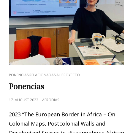
Y
JUAN
TOMÁS
ÁVILA
LAUREL
CAT
PONENCIAS RELACIONADAS AL PROYECTO
LINKS
Ponencias
POSTED
17. AUGUST 2022
AFRODIAS
ON
2023 “The European Border in Africa – On
Colonial Maps, Postcolonial Walls and
Decolonized Spaces in Hispanophone African