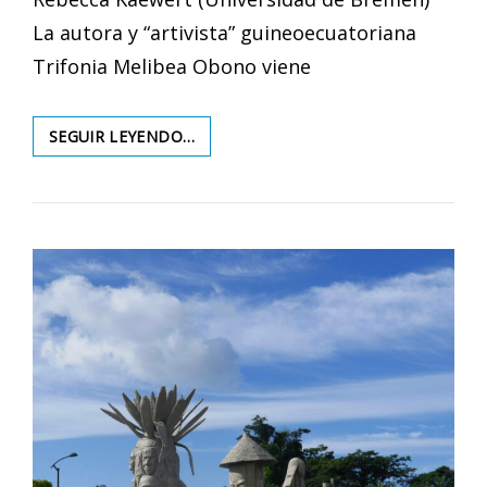
La autora y “artivista” guineoecuatoriana
Trifonia Melibea Obono viene
GÉNERO
SEGUIR LEYENDO…
Y
RESILIENCIA
–
CONVERSACIÓN
CON
LA
ESCRITORA
Y
ARTIVISTA
GUINEOECUATORIANA
TRIFONIA
MELIBEA
OBONO