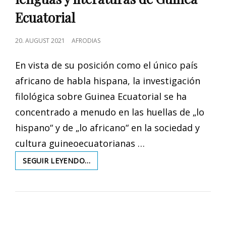
Ecuatorial
POSTED
20. AUGUST 2021
AFRODIAS
ON
En vista de su posición como el único país
africano de habla hispana, la investigación
filológica sobre Guinea Ecuatorial se ha
concentrado a menudo en las huellas de „lo
hispano“ y de „lo africano“ en la sociedad y
cultura guineoecuatorianas …
MUNDOS
SEGUIR LEYENDO…
PLURALES:
PERSPECTIVAS
ACTUALES
SOBRE
LAS
CULTURAS,