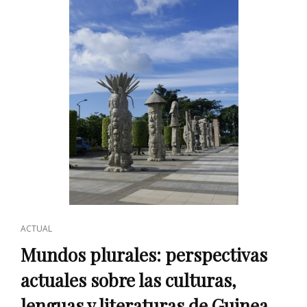
CULTURAS,
LENGUAS
Y
LITERATURAS
DE
GUINEA
ECUATORIAL
CAT
ACTUAL
LINKS
Mundos plurales: perspectivas
actuales sobre las culturas,
lenguas y literaturas de Guinea