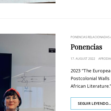
CAT
PONENCIAS RELACIONADAS 
LINKS
Ponencias
POSTED
17. AUGUST 2022
AFRODIA
ON
2023 “The European
Postcolonial Wall
African Literature.
SEGUIR LEYENDO