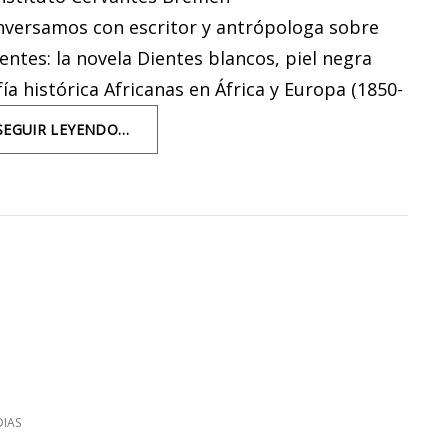
nversamos con escritor y antrópologa sobre
entes: la novela Dientes blancos, piel negra
fía histórica Africanas en África y Europa (1850-
GUINEOECUATORIANAS
SEGUIR LEYENDO…
A
PRINCIPIOS
DEL
SIGLO
XX
EN
ESPAÑA
–
CONVERSACIÓN
CON
YOLANDA
AIXELÀ-
CABRÉ
Y
IAS
JUAN