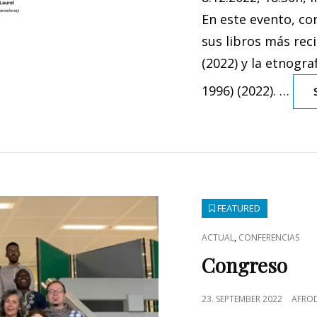
En este evento, co
sus libros más reci
(2022) y la etnogra
1996) (2022). …
FEATURED
CAT
,
ACTUAL
CONFERENCIAS
LINKS
Congreso
POSTED
23. SEPTEMBER 2022
AFROD
ON