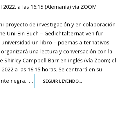
l 2022, a las 16:15 (Alemania) vía ZOOM
mi proyecto de investigación y en colaboración
ine Uni-Ein Buch – Gedichtalternativen für
 universidad-un libro – poemas alternativos
e organizará una lectura y conversación con la
e Shirley Campbell Barr en inglés (vía Zoom) el
 2022 a las 16.15 horas. Se centrará en su
nte negra. …
CONVERSACIÓN
SEGUIR LEYENDO…
CON
LA
POETA
SHIRLEY
CAMPBELL
BARR