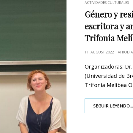
CAT
ACTIVIDADES CULTURALES
LINKS
Género y resi
escritora y a
Trifonia Mel
POSTED
11. AUGUST 2022
AFRODIA
ON
Organizadoras: Dr.
(Universidad de Br
Trifonia Melibea 
SEGUIR LEYENDO