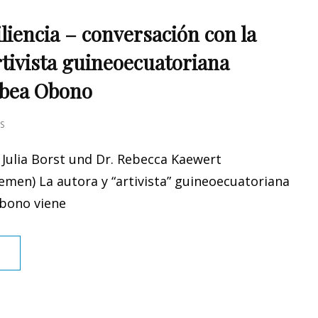
liencia – conversación con la
rtivista guineoecuatoriana
ibea Obono
S
 Julia Borst und Dr. Rebecca Kaewert
emen) La autora y “artivista” guineoecuatoriana
Obono viene
GÉNERO
…
Y
RESILIENCIA
–
CONVERSACIÓN