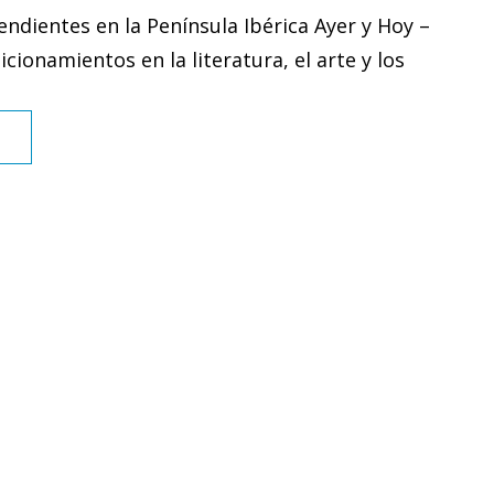
TOMÁS
ndientes en la Península Ibérica Ayer y Hoy –
ÁVILA
cionamientos en la literatura, el arte y los
LAUREL
CONGRESO
…