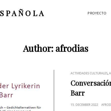
ESPAÑOLA
PROYECTO
Author:
afrodias
CAT
,
ACTIVIDADES CULTURALES
A
LINKS
Conversación
Barr
POSTED
15. DECEMBER 2022
AFROD
ON