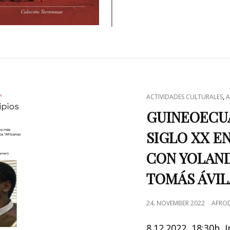
CAT
,
ACTIVIDADES CULTURALES
A
LINKS
GUINEOECUA
SIGLO XX E
CON YOLAND
TOMÁS ÁVIL
POSTED
24. NOVEMBER 2022
AFROD
ON
8.12.2022, 18:30h,