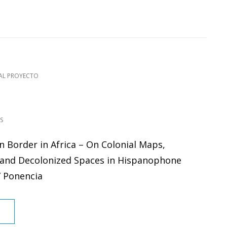
AL PROYECTO
S
 Border in Africa – On Colonial Maps,
s and Decolonized Spaces in Hispanophone
” Ponencia
PONENCIAS
…